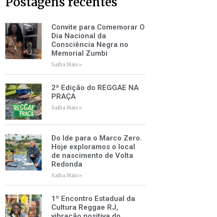
Postagens recentes
Convite para Comemorar O
Dia Nacional da
Consciência Negra no
Memorial Zumbi
Saiba Mais»
2ª Edição do REGGAE NA
PRAÇA
Saiba Mais»
Do Ide para o Marco Zero.
Hoje exploramos o local
de nascimento de Volta
Redonda
Saiba Mais»
1º Encontro Estadual da
Cultura Reggae RJ,
vibração positiva do